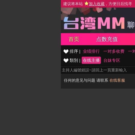
建议将本站
加入收藏
，方便日后找寻
首页
点数充值
排序 |
业绩排行
一对多收费
一
類別 |
在线主播
台妹专区
主持人編號錯誤~請回上一頁重新輸入
任何的意见与问题 请联系
在线客服