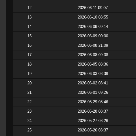
12
2026-06-11 09:07
13
2026-06-10 08:55
14
2026-06-09 09:14
15
2026-06-09 00:00
16
2026-06-08 21:09
17
2026-06-08 09:08
18
2026-06-05 08:36
19
2026-06-03 08:39
20
2026-06-02 08:41
21
2026-06-01 09:26
22
2026-05-29 08:46
23
2026-05-28 08:37
24
2026-05-27 08:26
25
2026-05-26 08:37