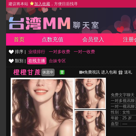
建议将本站
加入收藏
，方便日后找寻
首页
点数充值
会员登入
注册
排序 |
业绩排行
一对多收费
一对一收费
類別 |
在线主播
台妹专区
橙橙甘蔗
免費視訊
进入包厢
送礼
休息中
免费文字聊天 
一对多视讯聊天
一对一视讯聊天
性别 : 女性
年龄 : 25 岁
血型 : ----