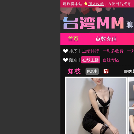
建议将本站
加入收藏
，方便日后找寻
首页
点数充值
排序 |
业绩排行
一对多收费
一
類別 |
在线主播
台妹专区
知枝
免
休息中