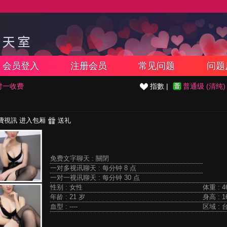
会员登入
注册会员
常见问题
问题
对一收费
指數 |
普通级 (清纯)
費視訊
进入包厢
送礼
免费文字聊天 :
關閉
一对多视讯聊天 :
每分钟 8 点
一对一视讯聊天 :
每分钟 30 点
性别 : 女性
体重 : 4
年龄 : 21 岁
身高 : 1
血型 : ----
区域 : 