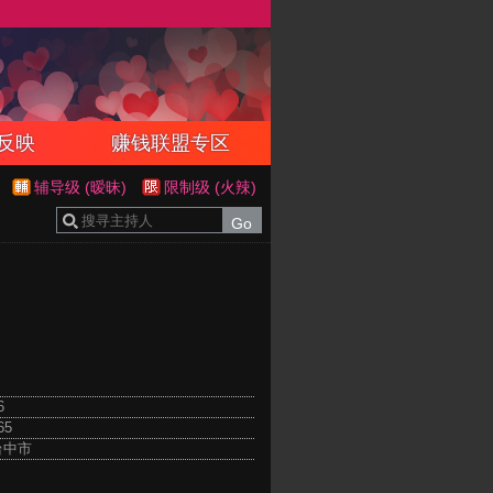
反映
赚钱联盟专区
辅导级 (暧昧)
限制级 (火辣)
6
65
台中市