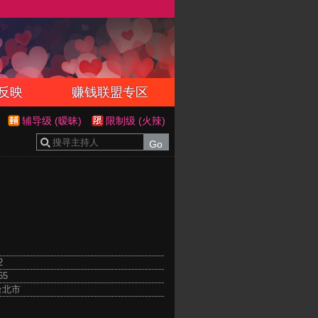
反映
赚钱联盟专区
辅导级 (暧昧)
限制级 (火辣)
2
65
台北市