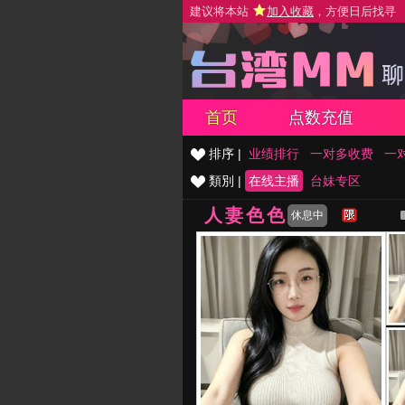
建议将本站
加入收藏
，方便日后找寻
首页
点数充值
排序 |
业绩排行
一对多收费
一
類別 |
在线主播
台妹专区
人妻色色
休息中