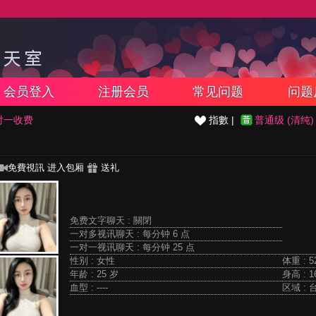
会员登入
注册会员
常见问题
问题
对一收费
指數 |
普通级 (清纯)
免費視訊
进入包厢
送礼
免费文字聊天 :
關閉
一对多视讯聊天 :
每分钟 6 点
一对一视讯聊天 :
每分钟 25 点
性别 : 女性
体重 : 5
年龄 : 25 岁
身高 : 1
血型 : ----
区域 : 