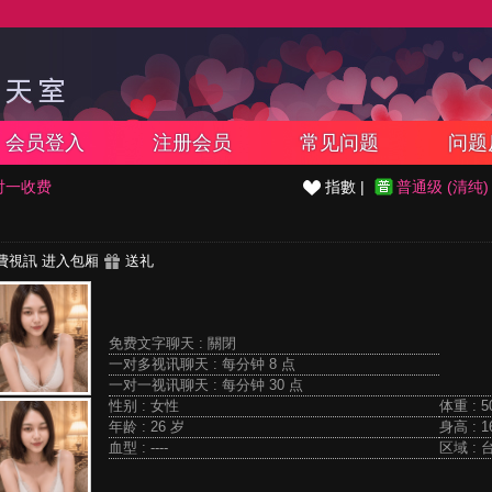
会员登入
注册会员
常见问题
问题
对一收费
指數 |
普通级 (清纯)
費視訊
进入包厢
送礼
免费文字聊天 :
關閉
一对多视讯聊天 :
每分钟 8 点
一对一视讯聊天 :
每分钟 30 点
性别 : 女性
体重 : 5
年龄 : 26 岁
身高 : 1
血型 : ----
区域 : 