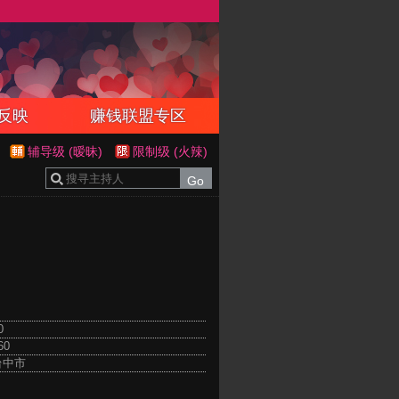
反映
赚钱联盟专区
辅导级 (暧昧)
限制级 (火辣)
0
60
台中市