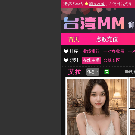
建议将本站
加入收藏
，方便日后找寻
首页
点数充值
排序 |
业绩排行
一对多收费
一
類別 |
在线主播
台妹专区
艾拉
免
休息中