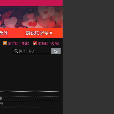
反映
赚钱联盟专区
辅导级 (暧昧)
限制级 (火辣)
9
亞洲