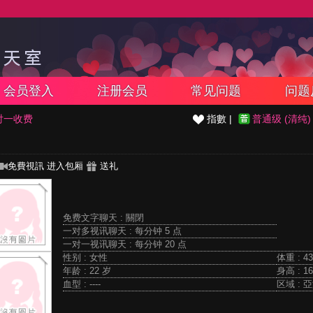
会员登入
注册会员
常见问题
问题
对一收费
指數 |
普通级 (清纯)
免費視訊
进入包厢
送礼
免费文字聊天 :
關閉
一对多视讯聊天 :
每分钟 5 点
一对一视讯聊天 :
每分钟 20 点
性别 : 女性
体重 : 43
年龄 : 22 岁
身高 : 16
血型 : ----
区域 : 