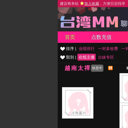
建议将本站
加入收藏
，方便日后找寻
首页
点数充值
排序 |
业绩排行
一对多收费
一
類別 |
在线主播
台妹专区
越南太禪
休息中