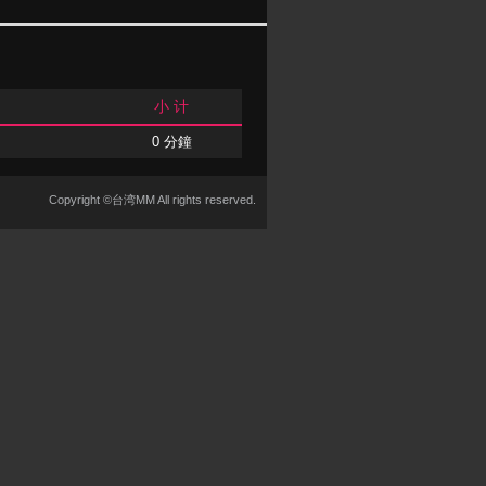
小 计
0 分鐘
Copyright ©台湾MM All rights reserved.