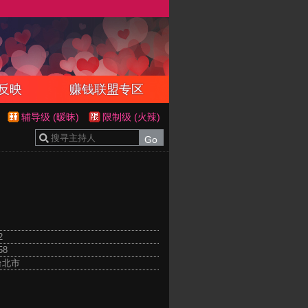
反映
赚钱联盟专区
辅导级 (暧昧)
限制级 (火辣)
2
58
台北市