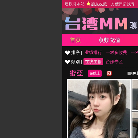
建议将本站
加入收藏
，方便日后找寻
首页
点数充值
排序 |
业绩排行
一对多收费
一
類別 |
在线主播
台妹专区
蜜亞
免
在线上