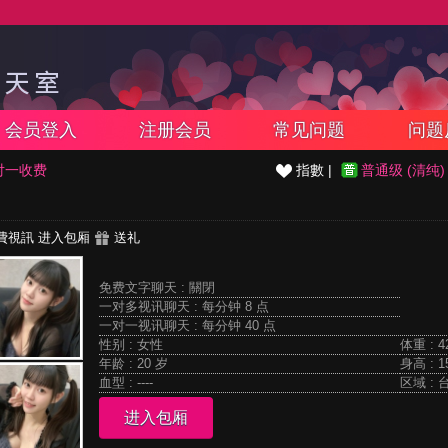
会员登入
注册会员
常见问题
问题
对一收费
指數 |
普通级 (清纯)
費視訊
进入包厢
送礼
免费文字聊天 :
關閉
一对多视讯聊天 :
每分钟 8 点
一对一视讯聊天 :
每分钟 40 点
性别 : 女性
体重 : 4
年龄 : 20 岁
身高 : 1
血型 : ----
区域 : 
进入包厢