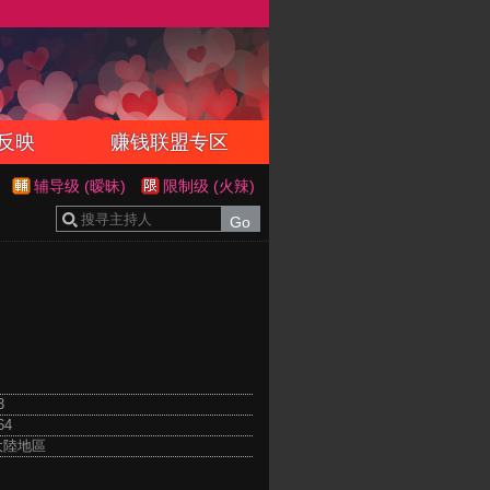
反映
赚钱联盟专区
辅导级 (暧昧)
限制级 (火辣)
3
64
 大陸地區