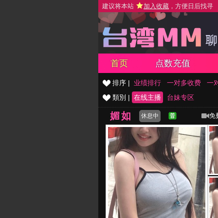
建议将本站
加入收藏
，方便日后找寻
首页
点数充值
排序 |
业绩排行
一对多收费
一
類別 |
在线主播
台妹专区
媚如
免
休息中