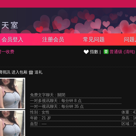
会员登入
注册会员
常见问题
问题
对一收费
指數 |
普通级 (清纯)
費視訊
进入包厢
送礼
免费文字聊天 :
關閉
一对多视讯聊天 :
每分钟 8 点
一对一视讯聊天 :
每分钟 35 点
性别 : 女性
体重 : 4
年龄 : 21 岁
身高 : 1
血型 : ----
区域 :