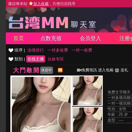
建议将本站
加入收藏
，方便日后找寻
首页
点数充值
会员登入
注册
排序 |
业绩排行
一对多收费
一对一收费
類別 |
在线主播
台妹专区
大門敞開
免費視訊
进入包厢
送礼
休息中
免费文字聊天 
一对多视讯聊天
一对一视讯聊天
性别 : 女性
年龄 : 25 岁
血型 : ----