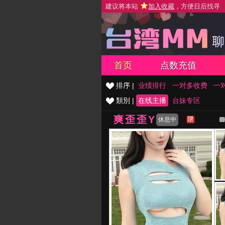
建议将本站
加入收藏
，方便日后找寻
首页
点数充值
排序 |
业绩排行
一对多收费
一
類別 |
在线主播
台妹专区
爽歪歪Y
休息中