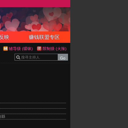
反映
赚钱联盟专区
辅导级 (暧昧)
限制级 (火辣)
南縣