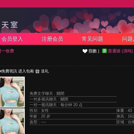
会员登入
注册会员
常见问题
问题
对一收费
指數 |
普通级 (清纯)
免費視訊
进入包厢
送礼
免费文字聊天 :
關閉
一对多视讯聊天 :
關閉
一对一视讯聊天 :
每分钟 20 点
性别 : 女性
体重 : 43
年龄 : 20 岁
身高 : 161
血型 : ----
区域 : 台