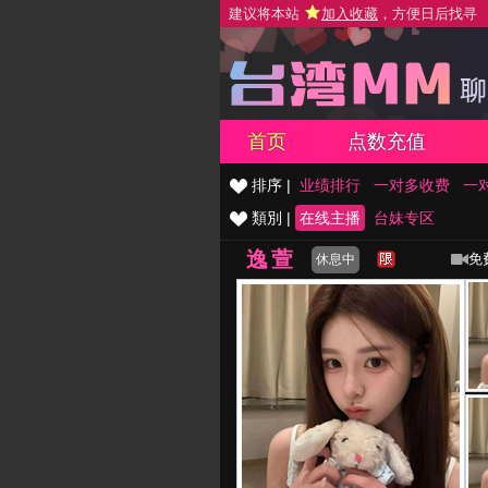
建议将本站
加入收藏
，方便日后找寻
首页
点数充值
排序 |
业绩排行
一对多收费
一
類別 |
在线主播
台妹专区
逸萱
免
休息中