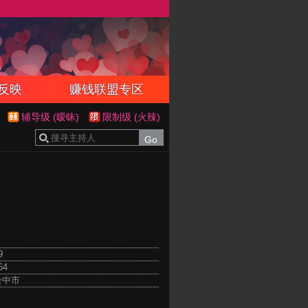
反映
赚钱联盟专区
辅导级 (暧昧)
限制级 (火辣)
9
64
台中市