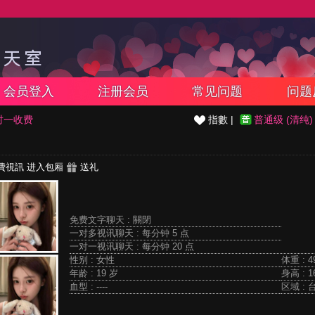
会员登入
注册会员
常见问题
问题
对一收费
指數 |
普通级 (清纯)
費視訊
进入包厢
送礼
免费文字聊天 :
關閉
一对多视讯聊天 :
每分钟 5 点
一对一视讯聊天 :
每分钟 20 点
性别 : 女性
体重 : 4
年龄 : 19 岁
身高 : 1
血型 : ----
区域 : 