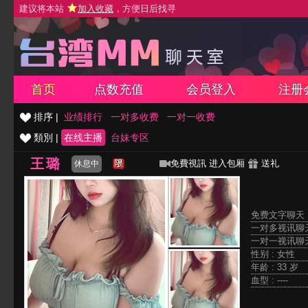
建议将本站
加入收藏
，方便日后找寻
首页
点数充值
会员登入
注册
排序 |
业绩排行
一对多收费
一对一收费
類別 |
在线主播
台妹专区
王璐
免費視訊
进入包厢
送礼
休息中
免费文字聊天 
一对多视讯聊天
一对一视讯聊天
性别 : 女性
年龄 : 33 岁
血型 : ----