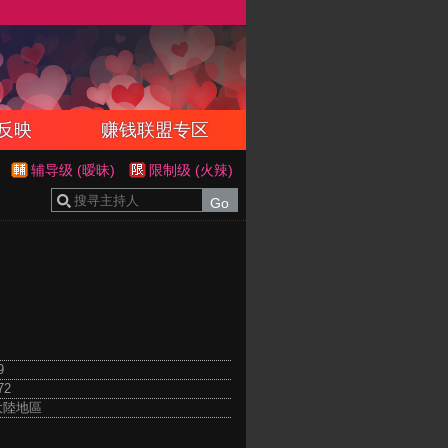
反映
赚钱联盟专区
辅导级 (暧昧)
限制级 (火辣)
9
72
 大陸地區