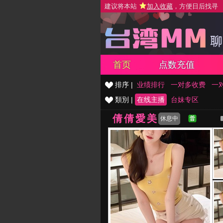
建议将本站
加入收藏
，方便日后找寻
首页
点数充值
排序 |
业绩排行
一对多收费
一
類別 |
在线主播
台妹专区
倩倩愛美
休息中