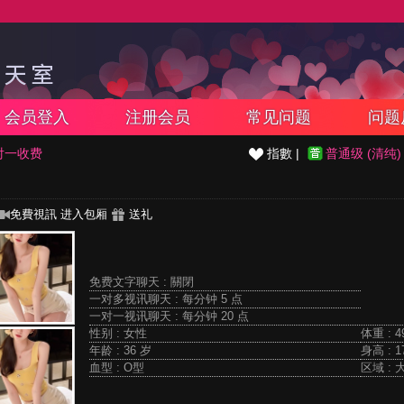
会员登入
注册会员
常见问题
问题
对一收费
指數 |
普通级 (清纯)
免費視訊
进入包厢
送礼
免费文字聊天 :
關閉
一对多视讯聊天 :
每分钟 5 点
一对一视讯聊天 :
每分钟 20 点
性别 : 女性
体重 : 4
年龄 : 36 岁
身高 : 1
血型 : O型
区域 :